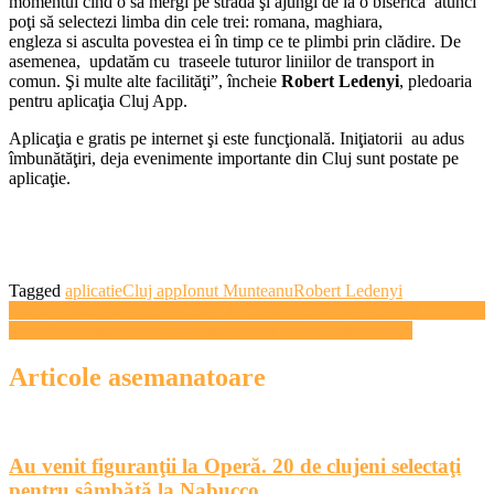
momentul cînd o să mergi pe stradă şi ajungi de la o biserică atunci
poţi să selectezi limba din cele trei: romana, maghiara,
engleza si asculta povestea ei în timp ce te plimbi prin clădire. De
asemenea, updatăm cu traseele tuturor liniilor de transport in
comun. Şi multe alte facilităţi”, încheie
Robert Ledenyi
, pledoaria
pentru aplicaţia Cluj App.
Aplicaţia e gratis pe internet şi este funcţională. Iniţiatorii au adus
îmbunătăţiri, deja evenimente importante din Cluj sunt postate pe
aplicaţie.
Tagged
aplicatie
Cluj app
Ionut Munteanu
Robert Ledenyi
Navigare
Adam Laszlo, directorul Casei de Cultură a Studenţilor, a demisionat
UPDATE Atmosferă de zile mari la Electric Castle FOTO
în
articole
Articole asemanatoare
Au venit figuranţii la Operă. 20 de clujeni selectaţi
pentru sâmbătă la Nabucco