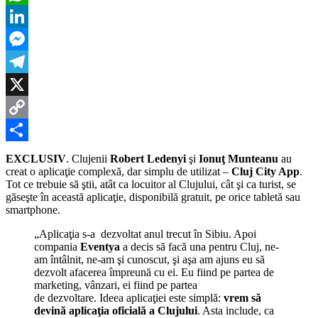
dezvoltat
WhatsApp
doi
clujeni
LinkedIn
aplicaţia
Cluj
Messenger
City
App
Telegram
X
Copy
Link
Partajează
EXCLUSIV
. Clujenii
Robert Ledenyi
şi
Ionuţ Munteanu
au
creat o aplicaţie complexă, dar simplu de utilizat –
Cluj City App
.
Tot ce trebuie să ştii, atât ca locuitor al Clujului, cât şi ca turist, se
găseşte în această aplicaţie, disponibilă gratuit, pe orice tabletă sau
smartphone.
„Aplicaţia s-a dezvoltat anul trecut în Sibiu. Apoi
compania
Eventya
a decis să facă una pentru Cluj, ne-
am întâlnit, ne-am şi cunoscut, şi aşa am ajuns eu să
dezvolt afacerea împreună cu ei. Eu fiind pe partea de
marketing, vânzari, ei fiind pe partea
de dezvoltare. Ideea aplicaţiei este simplă:
vrem
să
devină aplicaţia oficială a Clujului
. Asta include, ca