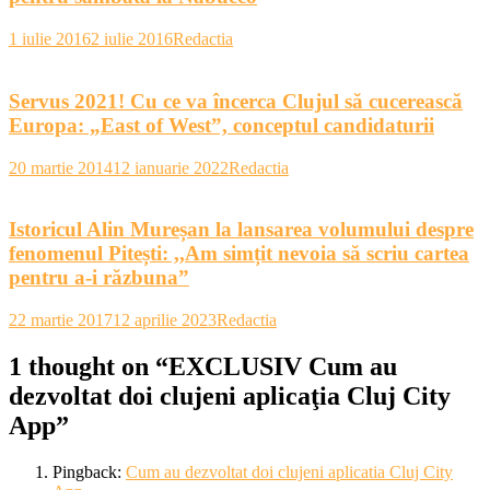
1 iulie 2016
2 iulie 2016
Redactia
Servus 2021! Cu ce va încerca Clujul să cucerească
Europa: „East of West”, conceptul candidaturii
20 martie 2014
12 ianuarie 2022
Redactia
Istoricul Alin Mureșan la lansarea volumului despre
fenomenul Pitești: ,,Am simțit nevoia să scriu cartea
pentru a-i răzbuna”
22 martie 2017
12 aprilie 2023
Redactia
1 thought on “
EXCLUSIV Cum au
dezvoltat doi clujeni aplicaţia Cluj City
App
”
Pingback:
Cum au dezvoltat doi clujeni aplicatia Cluj City