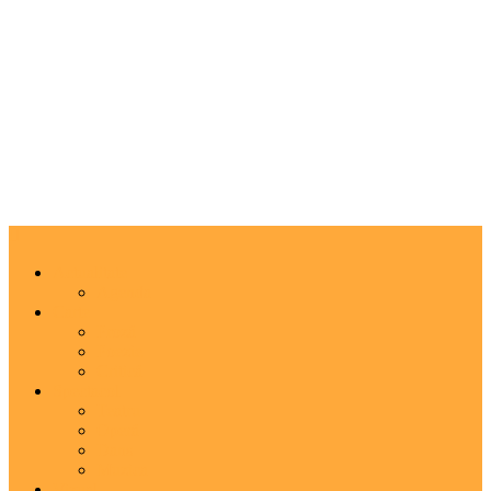
Actualitate
Agenda
Carte
Proză
Poezie
Critică
Spectacol
Teatru
Operă
Dans
Muzica
Vizual