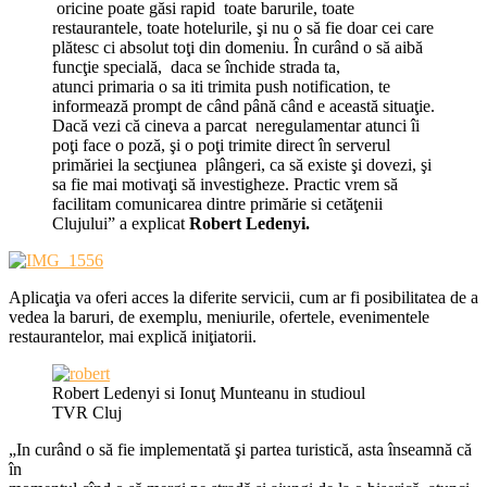
oricine poate găsi rapid toate barurile, toate
restaurantele, toate hotelurile, şi nu o să fie doar cei care
plătesc ci absolut toţi din domeniu. În curând o să aibă
funcţie specială, daca se închide strada ta,
atunci primaria o sa iti trimita push notification, te
informează prompt de când până când e această situaţie.
Dacă vezi că cineva a parcat neregulamentar atunci îi
poţi face o poză, şi o poţi trimite direct în serverul
primăriei la secţiunea plângeri, ca să existe şi dovezi, şi
sa fie mai motivaţi să investigheze. Practic vrem să
facilitam comunicarea dintre primărie si cetăţenii
Clujului” a explicat
Robert Ledenyi.
Aplicaţia va oferi acces la diferite servicii, cum ar fi posibilitatea de a
vedea la baruri, de exemplu, meniurile, ofertele, evenimentele
restaurantelor, mai explică iniţiatorii.
Robert Ledenyi si Ionuţ Munteanu in studioul
TVR Cluj
„In curând o să fie implementată şi partea turistică, asta înseamnă că
în